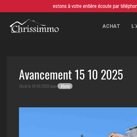
 et digital. Nous restons à votre entière écoute par téléphone, par ma
VENTE / ACHAT IMMOBILIER LES SAISIES
ACHAT
L
Avancement 15 10 2025
Posté le 15/10/2025 dans
Myrna