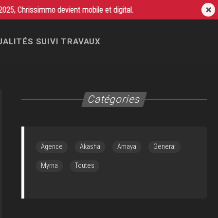
nnaz +33(0)6 25 57 03 53 ou Christophe Fury +33(0)6 07 71 85 60
ALITÉS SUIVI TRAVAUX
Catégories
Agence
Akasha
Amaya
General
Myrna
Toutes