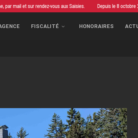
il et sur rendez-vous aux Saisies.
Christelle Perso
'AGENCE
FISCALITÉ
HONORAIRES
ACTU